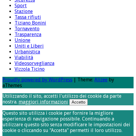
Sport
Stazione
Tassa rifiuti
Tiziano Bonini
Tornavento
Trasparenza
Unione
Uniti e Liberi
Urbanistica
Viabilità
Videosorveglianza
Vizzola Ticino
Proudly powered by WordPress
|
Theme:
Alizee
by
aThemes
Utilizzando il sito, accetti l'utilizzo dei cookie da parte
nostra.
maggiori informazioni
Accetto
Questo sito utilizza i cookie per fornire la migliore
esperienza di navigazione possibile. Continuando a
utilizzare questo sito senza modificare le impostazioni dei
cookie o cliccando su "Accetta" permetti il loro utilizzo.